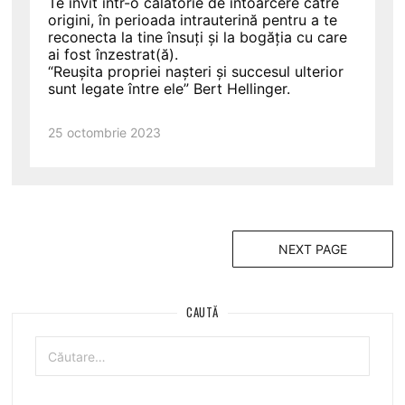
Te invit într-o călătorie de întoarcere către
origini, în perioada intrauterină pentru a te
reconecta la tine însuți și la bogăția cu care
ai fost înzestrat(ă).
“Reușita propriei nașteri și succesul ulterior
sunt legate între ele” Bert Hellinger.
25 octombrie 2023
NEXT PAGE
CAUTĂ