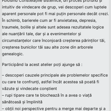
Folosind Constelațiile sistemice, un proces profund și
intuitiv de vindecare de grup, vei descoperi cum luptele
aparent personale pot fi mai puțin personale decât crezi.
În schimb, barierele cum ar fi anxietatea, depresia,
traumele, bolile și altele sunt adesea rezultatele logice
ale nuanțării tale, dar și a evenimentelor și
circumstanțelor care înconjoară creșterea părinților tăi,
creșterea bunicilor tăi sau alte zone din arborele
genealogic.
Participând la acest atelier poți ajunge să :
– descoperi cauzele principale ale problemelor specifice
cu care te confrunți, astfel încât acestea să poată fi
văzute și vindecate conștient
– rupi tipare care te blochează în a avea o viață
sănătoasă și împlinită
– obții noi perspective pentru a merge mai departe și a