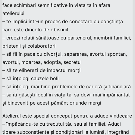
face schimbări semnificative în viața ta în afara
atelierului
– te implici într-un proces de conectare cu conștiința
care este dincolo de obișnuit
– creezi relații sănătoase cu partenerul, membrii familiei,
prietenii și colaboratorii
– să fii în pace cu divorțul, separarea, avortul spontan,
avortul, moartea, adopția, secretul
– să te eliberezi de impactul morții
– să înțelegi cauzele bolii
– să înțelegi mai bine problemele de carieră și financiară
– sa îți găsești locul în viața ta, sa devii mai împământat
și binevenit pe acest pământ oriunde mergi
Atelierul este special conceput pentru a aduce vindecare
– împăcându-te cu trecutul tău sau al familiei. Aduci
tipare subconștiente și condiționări la lumină, integrând