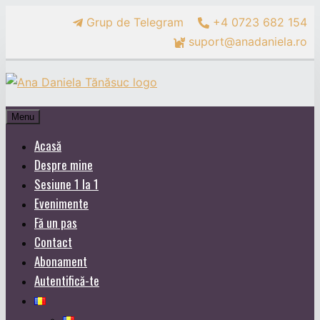
Grup de Telegram
+4 0723 682 154
suport@anadaniela.ro
Menu
Acasă
Despre mine
Sesiune 1 la 1
Evenimente
Fă un pas
Contact
Abonament
Autentifică-te