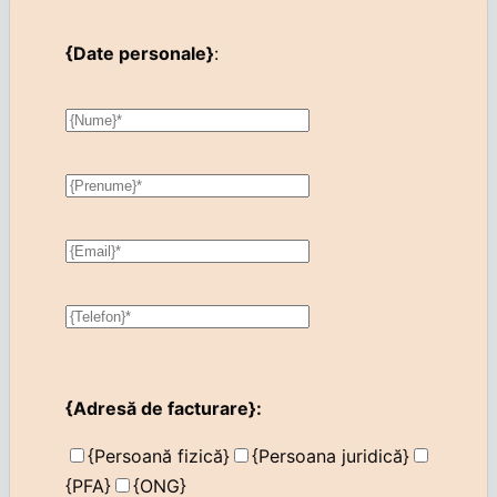
{Date personale}
:
{Adresă de facturare}:
{Persoană fizică}
{Persoana juridică}
{PFA}
{ONG}