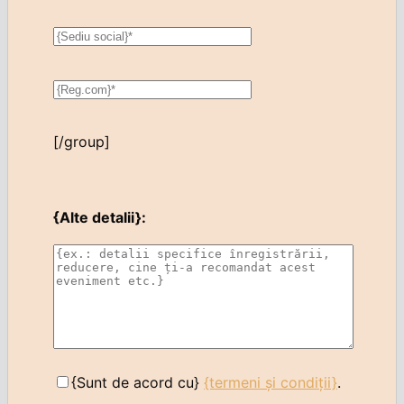
[/group]
{Alte detalii}:
{Sunt de acord cu}
{termeni și condiții}
.