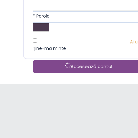
* Parola
Ai 
Ține-mă minte
Accesează contul