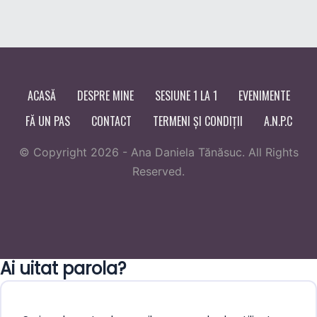
ACASĂ
DESPRE MINE
SESIUNE 1 LA 1
EVENIMENTE
FĂ UN PAS
CONTACT
TERMENI ȘI CONDIȚII
A.N.P.C
© Copyright 2026 - Ana Daniela Tănăsuc. All Rights
Reserved.
Ai uitat parola?