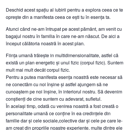
Deschid acest spațiu al iubirii pentru a explora ceea ce te
oprește din a manifesta ceea ce ești tu în esența ta.
Atunci când ne-am întrupat pe acest pământ, am venit cu
bagajul nostru în familia în care ne-am născut. De aici a
început călătoria noastră în acest plan.
Ființa umană trăiește in multidimensionalitate, astfel că
există un plan energetic și unul fizic (corpul fizic). Suntem
mult mai mult decât corpul fizic.
Pentru a putea manifesta esența noastră este necesar să
ne conectăm cu noi înșine și astfel ajungem să ne
cunoaștem pe noi înșine, în interiorul nostru. Să devenim
conștienți de cine suntem cu adevarat, sufletul.
În același timp, odată cu venirea noastră a fost creată o
personalitate umană ce conține în ea credințele din
familie dar și cele sociale,colective dar și cele pe care le-
am creat din propriile noastre experiențe, multe dintre ele