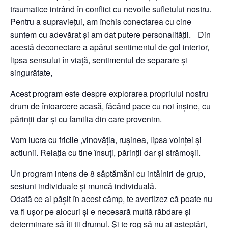
traumatice intrând în conflict cu nevoile sufletului nostru.
Pentru a supraviețui, am închis conectarea cu cine
suntem cu adevărat și am dat putere personalității. Din
acestă deconectare a apărut sentimentul de gol interior,
lipsa sensului în viață, sentimentul de separare și
singurătate,
Acest program este despre explorarea propriului nostru
drum de întoarcere acasă, făcând pace cu noi înșine, cu
părinții dar și cu familia din care provenim.
Vom lucra cu fricile ,vinovăția, rușinea, lipsa voinței și
actiunii. Relația cu tine însuți, părinții dar și strămoșii.
Un program intens de 8 săptămăni cu intâlniri de grup,
sesiuni individuale și muncă individuală.
Odată ce ai pășit în acest câmp, te avertizez că poate nu
va fi ușor pe alocuri și e necesară multă răbdare și
determinare să îți ții drumul. Și te rog să nu ai așteptări,